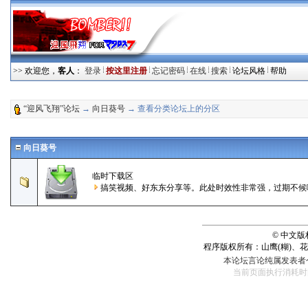
>> 欢迎您，
客人
：
登录
按这里注册
忘记密码
在线
搜索
论坛风格
帮助
“迎风飞翔”论坛
→
向日葵号
→ 查看分类论坛上的分区
向日葵号
临时下载区
搞笑视频、好东东分享等。此处时效性非常强，过期不候
© 中文
程序版权所有：山鹰(糊)、
本论坛言论纯属发表者
当前页面执行消耗时间： 120