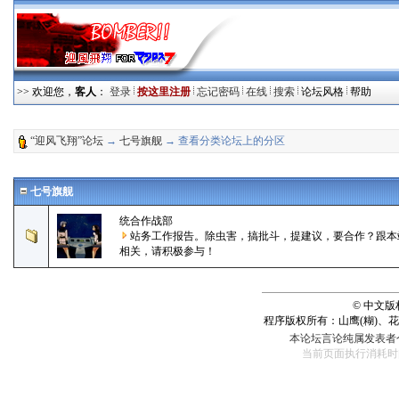
>> 欢迎您，
客人
：
登录
按这里注册
忘记密码
在线
搜索
论坛风格
帮助
“迎风飞翔”论坛
→
七号旗舰
→ 查看分类论坛上的分区
七号旗舰
统合作战部
站务工作报告。除虫害，搞批斗，提建议，要合作？跟本
相关，请积极参与！
© 中文
程序版权所有：山鹰(糊)、
本论坛言论纯属发表者
当前页面执行消耗时间： 130