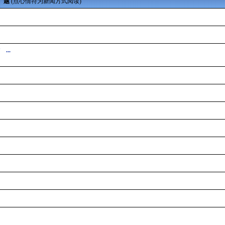
 题
(点心情符为新闻方式阅读)
..