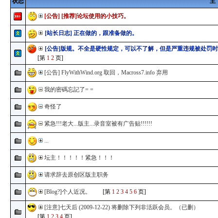
状态
主
[公告]
[推荐]论坛使用的小技巧。
[站长日志] 正在做的，跟准备做的。
[公告]版规。不全是硬性规定，可以不了解，但是严重违规被处罚时 .
[第
1
2
页]
[公告] FlyWithWind.org 取回，Macross7.info 弃用
我的密碼忘記了= =
奇怪了
紧急!!!老大...版主...录音室被有广告贴!!!!!!
...
坛主！！！！！紧急！！！
请求辞去原创区版主职务
[Blog?]个人近况。
[第
1
2
3
4
5
6
页]
[注意]七天后 (2009-12-22) 将删除下列非活跃会员。（已删）
[第
1
2
3
4
页]