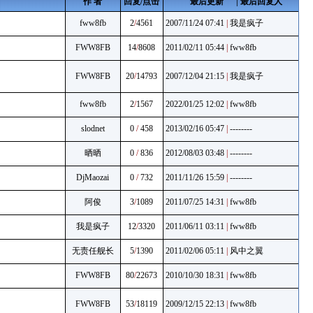
作 者
回复/点击
最后更新 | 最后回复人
fww8fb
2
/
4561
2007/11/24 07:41
|
我是疯子
FWW8FB
14
/
8608
2011/02/11 05:44
|
fww8fb
FWW8FB
20
/
14793
2007/12/04 21:15
|
我是疯子
fww8fb
2
/
1567
2022/01/25 12:02
|
fww8fb
slodnet
0
/
458
2013/02/16 05:47
|
--------
晒晒
0
/
836
2012/08/03 03:48
|
--------
DjMaozai
0
/
732
2011/11/26 15:59
|
--------
阿俊
3
/
1089
2011/07/25 14:31
|
fww8fb
我是疯子
12
/
3320
2011/06/11 03:11
|
fww8fb
无责任舰长
5
/
1390
2011/02/06 05:11
|
风中之翼
FWW8FB
80
/
22673
2010/10/30 18:31
|
fww8fb
FWW8FB
53
/
18119
2009/12/15 22:13
|
fww8fb