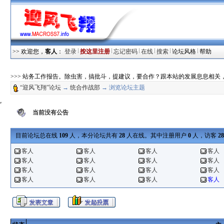
>> 欢迎您，
客人
：
登录
按这里注册
忘记密码
在线
搜索
论坛风格
帮助
>>> 站务工作报告。除虫害，搞批斗，提建议，要合作？跟本站的发展息息相关
“迎风飞翔”论坛
→
统合作战部
→ 浏览论坛主题
当前没有公告
目前论坛总在线
109
人，本分论坛共有
28
人在线。其中注册用户
0
人，访客
28
客人
客人
客人
客人
客人
客人
客人
客人
客人
客人
客人
客人
客人
客人
客人
客人