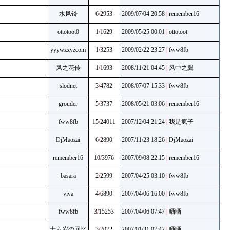
水风铃
6
/
2953
2009/07/04 20:58
|
remember16
ottotoot0
1
/
1629
2009/05/25 00:01
|
ottotoot
yyywzxyzcom
1
/
3253
2009/02/22 23:27
|
fww8fb
风之花传
1
/
1693
2008/11/21 04:45
|
风中之翼
slodnet
3
/
4782
2008/07/07 15:33
|
fww8fb
grouder
5
/
3737
2008/05/21 03:06
|
remember16
fww8fb
15
/
24011
2007/12/04 21:24
|
我是疯子
DjMaozai
6
/
2890
2007/11/23 18:26
|
DjMaozai
remember16
10
/
3976
2007/09/08 22:15
|
remember16
basara
2
/
2599
2007/04/25 03:10
|
fww8fb
viva
4
/
6890
2007/04/06 16:00
|
fww8fb
fww8fb
3
/
15253
2007/04/06 07:47
|
晒晒
十六岁の回忆
3
/
7072
2007/01/31 07:42
|
晒晒