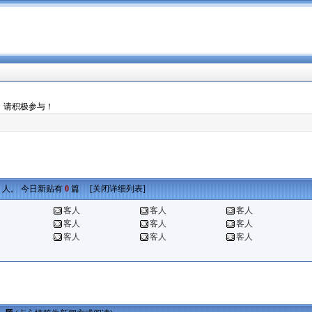
，请积极参与！
人。 今日新贴有
0
篇 [
关闭详细列表
]
客人
客人
客人
客人
客人
客人
客人
客人
客人