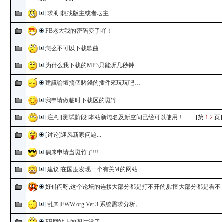
[求助]想找版主或者坛主
FB老大我的密码变了吖！
怎么不可以下载歌曲
为什么我下载的MP3只能听几秒钟
建議論壇搞個賭錢的插件來玩玩吧…
我申请做临时下载区的斑竹
[注意][测试阶段]本站新域名及新空间已经可以使用！
[第
1
2
页]
[讨论]迎风新家问题...
偶来申请当斑竹了!!!
[建议]在国度发现一个有关M的网站
好郁闷呀,这个论坛的连接大部分都是打不开的,贴图大部分都是看不 .
[乱来]FWW.org Ver.3 系统需求分析。
FB网站上的图片没了 ...