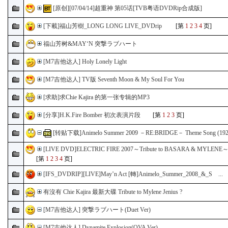
[原创][07/04/14]超重神 第05话[TVB粤语DVDRip合成版]
[下載]福山芳樹_LONG LONG LIVE_DVDrip
[第
1
2
3
4
页]
福山芳树&MAY‘N 突撃ラブハート
[M7吉他达人] Holy Lonely Light
[M7吉他达人] TV版 Seventh Moon & My Soul For You
[求助]求Chie Kajira 的第一张专辑的MP3
[分享]H.K.Fire Bomber 初次表演片段
[第
1
2
3
页]
[转贴下载]Animelo Summer 2009 －RE:BRIDGE－ Theme Song (192M
[LIVE DVD]ELECTRIC FIRE 2007～Tribute to BASARA & MYLENE
[第
1
2
3
4
页]
[IFS_DVDRIP][LIVE]May’n Act [轉]Animelo_Summer_2008_&_S ...
有沒有 Chie Kajira 最新大碟 Tribute to Mylene Jenius ?
[M7吉他达人] 突撃ラブハート(Duet Ver)
[M7吉他达人] Dynamite Explosion(OVA Ver)