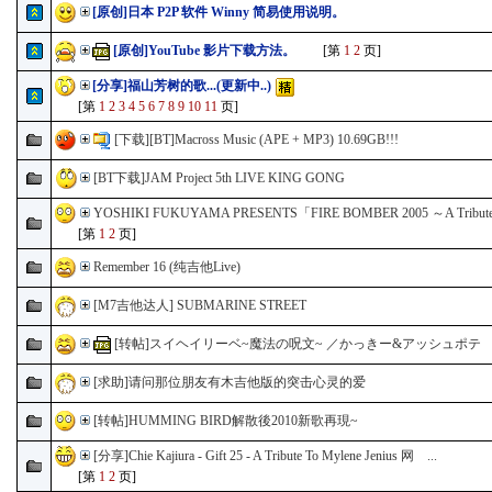
[原创]日本 P2P 软件 Winny 简易使用说明。
[原创]YouTube 影片下载方法。
[第
1
2
页]
[分享]福山芳树的歌...(更新中..)
[第
1
2
3
4
5
6
7
8
9
10
11
页]
[下载][BT]Macross Music (APE + MP3) 10.69GB!!!
[BT下载]JAM Project 5th LIVE KING GONG
YOSHIKI FUKUYAMA PRESENTS「FIRE BOMBER 2005 ～A Tribute to
[第
1
2
页]
Remember 16 (纯吉他Live)
[M7吉他达人] SUBMARINE STREET
[转帖]スイヘイリーベ~魔法の呪文~ ／かっきー&アッシュポテ .
[求助]请问那位朋友有木吉他版的突击心灵的爱
[转帖]HUMMING BIRD解散後2010新歌再現~
[分享]Chie Kajiura - Gift 25 - A Tribute To Mylene Jenius 网 ...
[第
1
2
页]