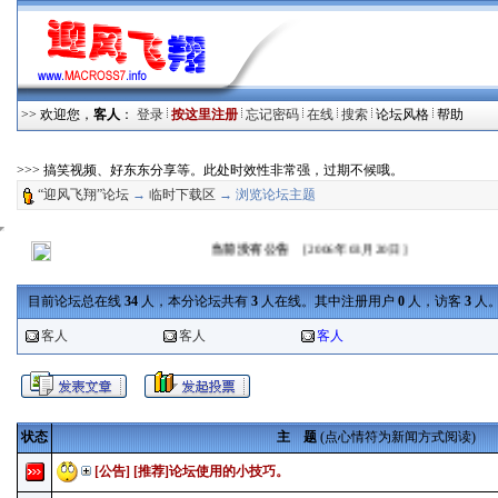
>> 欢迎您，
客人
：
登录
按这里注册
忘记密码
在线
搜索
论坛风格
帮助
>>> 搞笑视频、好东东分享等。此处时效性非常强，过期不候哦。
“迎风飞翔”论坛
→
临时下载区
→ 浏览论坛主题
当前没有公告
[2006年03月20日]
目前论坛总在线
34
人，本分论坛共有
3
人在线。其中注册用户
0
人，访客
3
人。
客人
客人
客人
状态
主 题
(点心情符为新闻方式阅读)
[公告]
[推荐]论坛使用的小技巧。