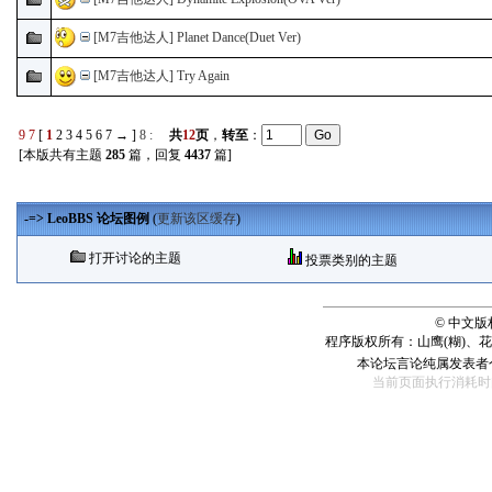
[M7吉他达人] Planet Dance(Duet Ver)
[M7吉他达人] Try Again
9
7
[
1
2
3
4
5
6
7
→
]
8
:
共
12
页
，
转至
：
[本版共有主题
285
篇，回复
4437
篇]
-=> LeoBBS 论坛图例
(
更新该区缓存
)
打开讨论的主题
投票类别的主题
© 中文
程序版权所有：山鹰(糊)、
本论坛言论纯属发表者
当前页面执行消耗时间： 140