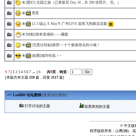
[图行] 北国之旅（已更新至 Day 18，共 200 张照片。完。）
雪景
12.3 福山 X May'N 广州LIVE 迎风飞翔幕后花絮
[转帖]很有喜感的——藏狐
[无责任转贴]推荐~~十个最值得去的小城！
[贴图]城市松鼠！~
9
7
[
1
2
3
4
5
6
7
→
]
8
:
共
9
页
，
转至
：
[本版共有主题
210
篇，回复
3117
篇]
-=> LeoBBS 论坛图例
(
更新该区缓存
)
打开讨论的主题
投票类别的主题
© 中文
程序版权所有：山鹰(糊)、