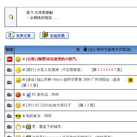
第 N 次亲密接触
从网络到现实……
状态
主 题
(点心情符为新闻方式阅读)
[公告]
[推荐]论坛使用的小技巧。
[图行] 火星人在澳洲（不定期更新）
[第
1
2
3
4
5
6
7
页]
[盛会] 福山芳树×May'n 超时空要塞 2009 广州演唱会（超多 ...
[第
1
2
页]
PS 新作品，咔咔
[2011.05.22]Nelly姐大喜日子
[第
1
2
页]
我的家乡，呵呵
雪，覆盖下的城市。