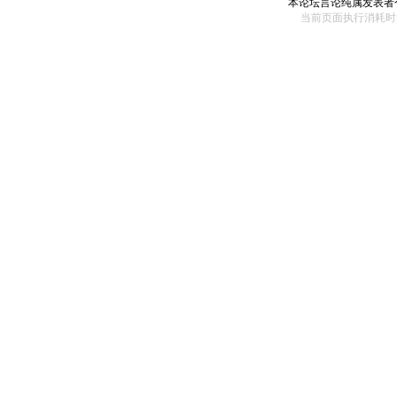
本论坛言论纯属发表者
当前页面执行消耗时间： 180