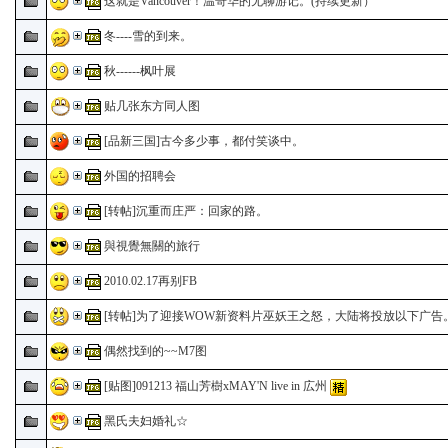
这就是Vancouver！温哥华的无聊游记。(持续更新）
冬----雪的到来。
秋------枫叶展
贴几张东方同人图
[品新三国]古今多少事，都付笑谈中。
外国的招聘会
[转帖]沉重而庄严：回家的路。
與視覺無關的旅行
2010.02.17再别FB
[转帖]为了迎接WOW新资料片巫妖王之怒，大陆将投放以下广告
偶然找到的~~M7图
[贴图]091213 福山芳樹xMAY'N live in 広州
黑氏夫妇婚礼☆