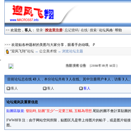
>> 欢迎您，
客人
：
登录
按这里注册
忘记密码
在线
搜索
论坛风格
帮助
>>> 欢迎贴各种题材的美图与大家分享，眼看手勿动哦。:P
“迎风飞翔”论坛
→
公立美术馆
→ 浏览论坛主题
当前没有公告
[2004年09月14日]
目前论坛总在线
43
人，本分论坛共有
3
人在线。其中注册用户
0
人，访客
3
人。
客人
客人
客人
论坛规则及重要信息
貼圖區版規:
發貼時, 貼圖"至少"一定要三幅, 五幅為理想.
尾貼的圖不會計算貼
FWW8FB 注：由于网站空间所限，贴图区凡是带上传图片的帖子，或是图片
图。