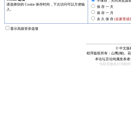
不保存，关闭浏览器
请选择你的 Cookie 保存时间，下次访问可以方便输
保 存 一 天
入。
保 存 一 月
永 久 保 存
(在家里或
显示高级登录选项
© 中文
程序版权所有：山鹰(糊)、
本论坛言论纯属发表者
当前页面执行消耗时间： 110