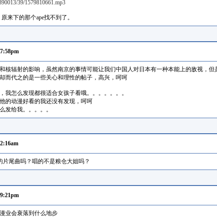
90890013/39/1579810661.mp3
，原来下的那个ape找不到了。
07:58pm
和核辐射的影响，虽然南京的事情可能让我们中国人对日本有一种本能上的敌视，但
却而代之的是一些关心和理性的帖子，高兴，呵呵
漫，我怎么发现都很适合女孩子看哦。。。。。。。
他的动漫好看的我还没有发现，呵呵
怎么发给我。。。。。
02:16am
弹 08MS 的片尾曲吗？唱的不是粮仓大姐吗？
09:21pm
漫业会衰落到什么地步