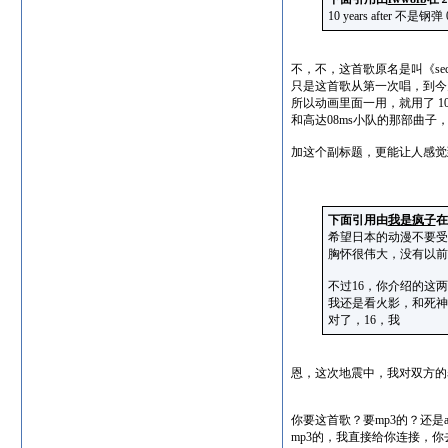
10 years after
不，不，这首歌原名是叫《secre
只是这首歌从第一次唱，到今
所以动画里面一用，就用了 10 ye
和高达08ms小队的那部曲子
加这个副标题，更能让人感觉
下面引用由
我是疯子
希望日本的动漫不要受
胸怀很伟大，没有以前
不过16，你介绍的这
我还是看火影，和死神
对了，16，我
恩，这次地震中，我对双方的
你要这首歌？要mp3的？还是a
mp3的，我直接给你连接，