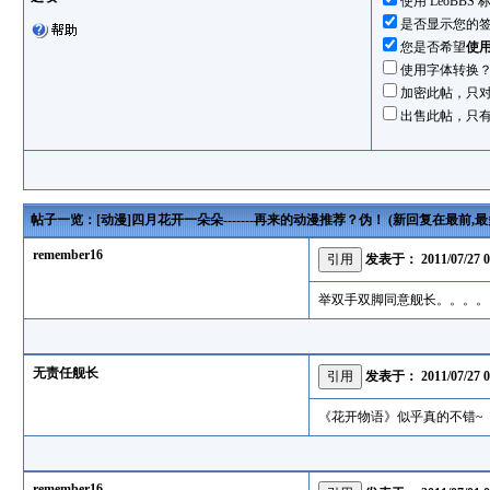
使用 LeoBBS 
是否显示您的
您是否希望
使
使用字体转换
加密此帖，只
出售此帖，只
帖子一览：[动漫]四月花开一朵朵-------再来的动漫推荐？伪！ (新回复在最前,最多
remember16
发表于：
2011/07/27 
举双手双脚同意舰长。。。。
无责任舰长
发表于：
2011/07/27 
《花开物语》似乎真的不错~
remember16