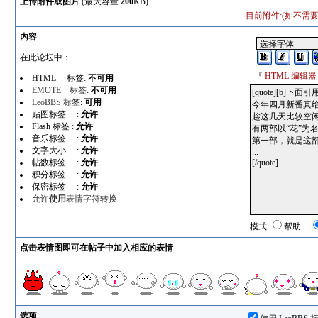
上传附件或图片
(最大容量
200
KB)
目前附件:(如不需要某个
内容
在此论坛中：
『
HTML 编辑器
HTML 标签:
不可用
EMOTE 标签
:
不可用
LeoBBS 标签
:
可用
贴图标签 :
允许
Flash 标签 :
允许
音乐标签 :
允许
文字大小 :
允许
帖数标签 :
允许
积分标签 :
允许
保密标签 :
允许
允许
使用
表情字符转换
模式:
帮助
点击表情图即可在帖子中加入相应的表情
选项