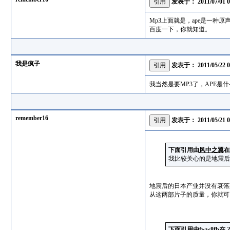
发表于：
2011/07/01 
Mp3上面就是，ape是一种
百度一下，你就知道。
我是疯子
发表于：
2011/05/22 
我当然是要MP3了，APE是
remember16
发表于：
2011/05/21 
下面引用由
风中之翼
我比较关心的是地震后
地震后的日本产业并没有衰落
从这两部片子的质量，你就可
下面引用由
fww8fb
在
2