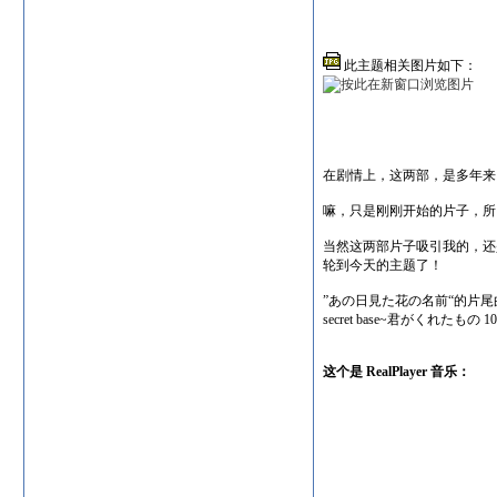
此主题相关图片如下：
在剧情上，这两部，是多年来
嘛，只是刚刚开始的片子，所
当然这两部片子吸引我的，还
轮到今天的主题了！
”あの日見た花の名前“的片尾
secret base~君がくれたもの 10 ye
这个是 RealPlayer 音乐：