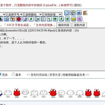
附件，只需删除内容中的相应 [UploadFile ...] 标签即可) [
删除
]
』『
ASCII 字形生成器
』『
文本内容替换
』
完全
基本 >>
复制到剪贴板
|
查看长度
|
转换剪贴板超文本
<<