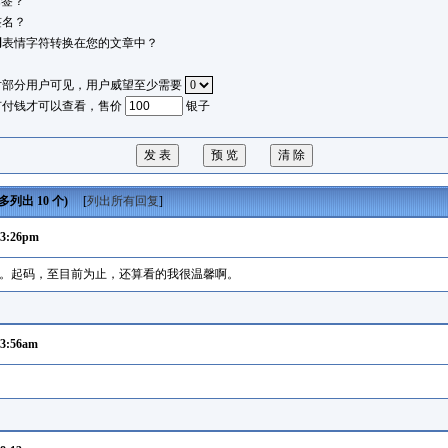
标签？
签名？
用
表情字符转换在您的文章中？
？
对部分用户可见，用户威望至少需要
有付钱才可以查看，售价
银子
列出 10 个)
[
列出所有回复
]
03:26pm
。起码，至目前为止，还算看的我很温馨啊。
03:56am