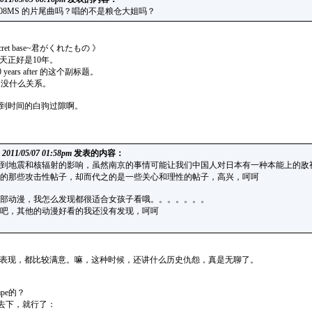
 不是钢弹 08MS 的片尾曲吗？唱的不是粮仓大姐吗？
t base~君がくれたもの 》
天正好是10年。
ars after 的这个副标题。
，没什么关系。
到时间的白驹过隙啊。
在
2011/05/07 01:58pm
发表的内容：
到地震和核辐射的影响，虽然南京的事情可能让我们中国人对日本有一种本能上的敌
的那些攻击性帖子，却而代之的是一些关心和理性的帖子，高兴，呵呵
两部动漫，我怎么发现都很适合女孩子看哦。。。。。。。
吧，其他的动漫好看的我还没有发现，呵呵
表现，都比较满意。嘛，这种时候，还讲什么历史仇怨，真是无聊了。
pe的？
你去下，就行了：