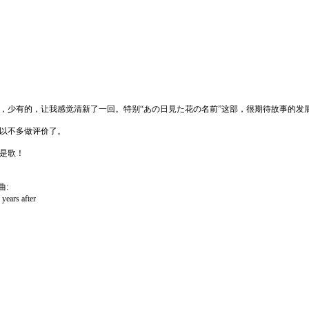
，少有的，让我感觉清新了一回。特别“あの日見た花の名前”这部，很期待故事的发
以不多做评价了。
是歌！
曲:
ars after