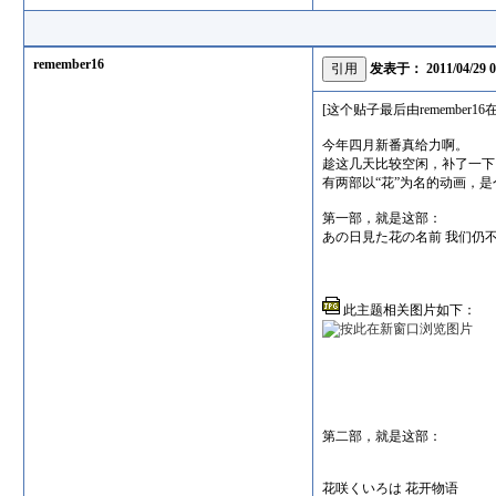
remember16
发表于：
2011/04/29 
[这个贴子最后由remember16在 20
今年四月新番真给力啊。
趁这几天比较空闲，补了一下
有两部以“花”为名的动画，
第一部，就是这部：
あの日見た花の名前 我们仍
此主题相关图片如下：
第二部，就是这部：
花咲くいろは 花开物语