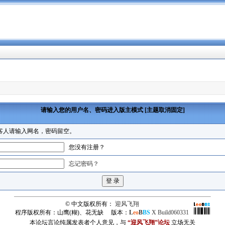
请输入您的用户名、密码进入版主模式 [主题取消固定]
客人请输入网名，密码留空。
您没有注册？
忘记密码？
© 中文版权所有：
迎风飞翔
程序版权所有：山鹰(糊)、花无缺 版本：
L
eo
B
BS
X Build060331
本论坛言论纯属发表者个人意见，与
“迎风飞翔”论坛
立场无关