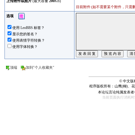
上传附件或图片
(最大容量
200
KB)
目前附件:(如不需要某个附件，只需删除内容中的
选项
使用 LeoBBS 标签？
显示您的签名？
使用表情字符转换？
使用字体转换？
顶端
加到"个人收藏夹"
© 中文
程序版权所有：山鹰(糊)、
本论坛言论纯属发表者
当前页面执行消耗时间： 160