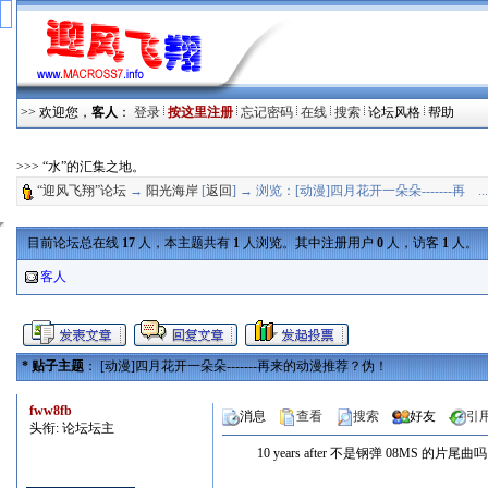
>> 欢迎您，
客人
：
登录
按这里注册
忘记密码
在线
搜索
论坛风格
帮助
>>> “水”的汇集之地。
“迎风飞翔”论坛
→
阳光海岸
[
返回
] → 浏览：[动漫]四月花开一朵朵-------再 .
目前论坛总在线
17
人，本主题共有
1
人浏览。其中注册用户
0
人，访客
1
人。 
客人
* 贴子主题
： [动漫]四月花开一朵朵-------再来的动漫推荐？伪！
fww8fb
消息
查看
搜索
好友
引
头衔: 论坛坛主
10 years after 不是钢弹 08MS 