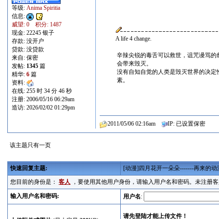
等级:
Anima Spiritia
信息:
威望: 0 积分: 1487
现金: 22245 银子
A life 4 change.
存款: 没开户
贷款: 没贷款
辛辣尖锐的毒舌可以救世，诅咒谩骂的
来自: 保密
会带来毁灭。
发帖:
1345
篇
没有自知自觉的人类是毁灭世界的决定
精华:
6
篇
素。
资料:
在线: 255 时 34 分 46 秒
注册: 2006/05/16 06:29am
造访: 2026/02/02 01:29pm
2011/05/06 02:16am
IP: 已设置保密
该主题只有一页
快速回复主题:
[动漫]四月花开一朵朵-------再来
您目前的身份是：
客人
，要使用其他用户身份，请输入用户名和密码。未注册客
输入用户名和密码:
用户名
: