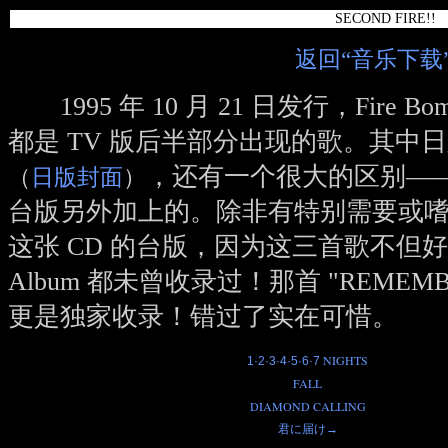
SECOND FIRE!!
返回“音乐下载
1995 年 10 月 21 日发行，
Fire Bo
都是 TV 版后半部分出现的歌。其中
，还有一个很大的区别—
（
日版封面
）
台版另外加上的。除非有特别需要或嗜好
这张 CD 的台版，因为这三首歌不但
Album
都未曾收录过！那首
"REMEMBER
更是独家收录！错过了实在可惜。
NIGHTS
1·2·3·4·5·6·7
FALL
DIAMOND CALLING
君に届け→